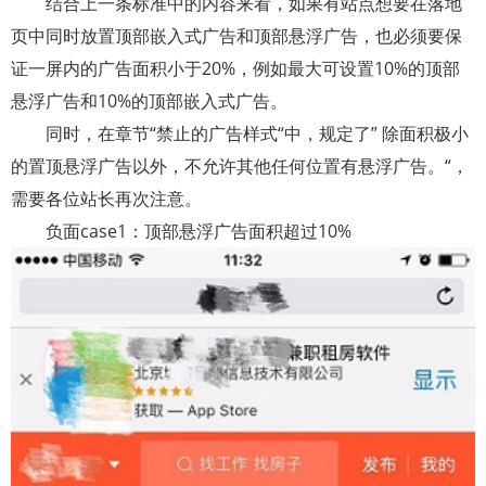
结合上一条标准中的内容来看，如果有站点想要在落地
页中同时放置顶部嵌入式广告和顶部悬浮广告，也必须要保
证一屏内的广告面积小于
20%
，例如最大可设置
10%
的顶部
悬浮广告和
10%
的顶部嵌入式广告。
同时，在章节
“
禁止的广告样式
“
中，规定了
”
除面积极小
的置顶悬浮广告以外，不允许其他任何位置有悬浮广告。
“
，
需要各位站长再次注意。
负面
case1
：顶部悬浮广告面积超过
10%